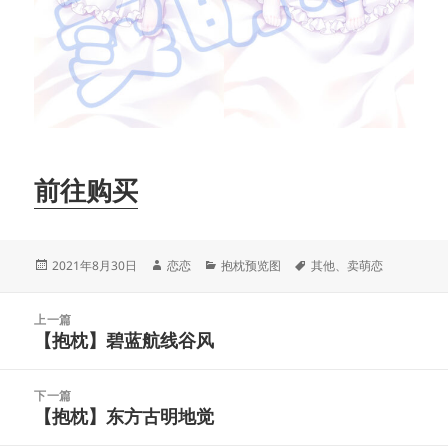
前往购买
发
作
分
标
2021年8月30日
恋恋
抱枕预览图
其他
、
卖萌恋
布
者
类
签
于
文
上一篇
章
【抱枕】碧蓝航线谷风
上
导
篇
航
文
下一篇
章：
【抱枕】东方古明地觉
下
篇