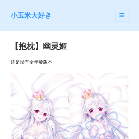
小玉米大好き
菜单和
挂件
【抱枕】幽灵姬
还是没有全年龄版本