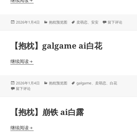
继续阅读
发
分
标
于【抱枕】魔裁 a
2026年1月4日
抱枕预览图
卖萌恋
、
安安
留下评论
布
类
签
于
【抱枕】galgame ai白花
【抱枕】galgame ai白花
继续阅读
发
分
标
2026年1月4日
抱枕预览图
galgame
、
卖萌恋
、
白花
布
于【抱枕】galgame ai白花
类
签
留下评论
于
【抱枕】崩铁 ai白露
【抱枕】崩铁 ai白露
继续阅读