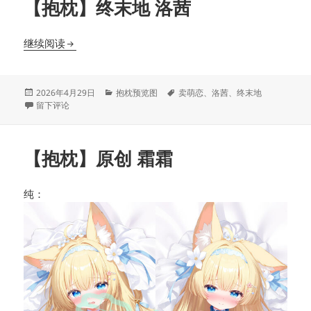
【抱枕】终末地 洛茜
【抱枕】终末地 洛茜
继续阅读
发
分
标
2026年4月29日
抱枕预览图
卖萌恋
、
洛茜
、
终末地
布
于【抱枕】终末地 洛茜
类
签
留下评论
于
【抱枕】原创 霜霜
纯：