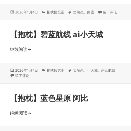
发
分
标
于【抱枕】崩铁 a
2026年1月4日
抱枕预览图
卖萌恋
、
白露
留下评论
布
类
签
于
【抱枕】碧蓝航线 ai小天城
【抱枕】碧蓝航线 ai小天城
继续阅读
发
分
标
2026年1月4日
抱枕预览图
卖萌恋
、
小天城
、
碧蓝航线
布
于【抱枕】碧蓝航线 ai小天城
类
签
留下评论
于
【抱枕】蓝色星原 阿比
【抱枕】蓝色星原 阿比
继续阅读