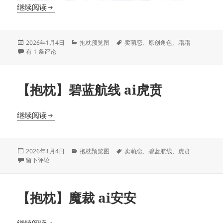
【抱枕】原创 霜霜
继续阅读
发
分
标
2026年1月4日
抱枕预览图
卖萌恋
、
原创角色
、
霜霜
布
【抱枕】原创 霜霜
类
签
有 1 条评论
于
【抱枕】碧蓝航线 ai虎贲
【抱枕】碧蓝航线 ai虎贲
继续阅读
发
分
标
2026年1月4日
抱枕预览图
卖萌恋
、
碧蓝航线
、
虎贲
布
于【抱枕】碧蓝航线 ai虎贲
类
签
留下评论
于
【抱枕】魔裁 ai安安
【抱枕】魔裁 ai安安