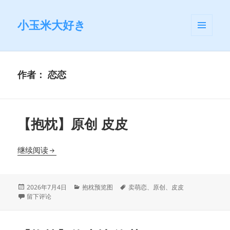
小玉米大好き
菜单和
挂件
作者：
恋恋
【抱枕】原创 皮皮
【抱枕】原创 皮皮
继续阅读
发
分
标
2026年7月4日
抱枕预览图
卖萌恋
、
原创
、
皮皮
布
于【抱枕】原创 皮皮
类
签
留下评论
于