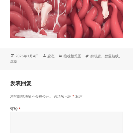
发
作
分
标
2026年1月4日
恋恋
抱枕预览图
卖萌恋
、
碧蓝航线
、
布
者
类
签
虎贲
于
发表回复
您的邮箱地址不会被公开。
必填项已用
*
标注
评论
*