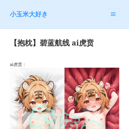
小玉米大好き
菜单和
挂件
【抱枕】碧蓝航线 ai虎贲
ai虎贲：