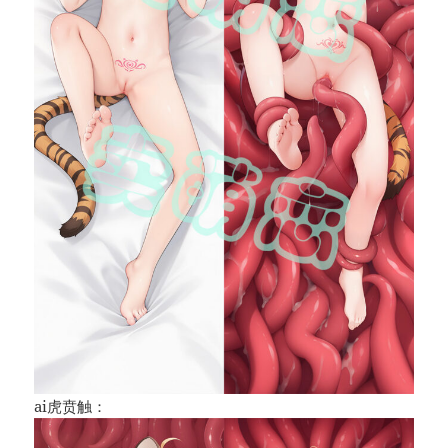
ai虎贲触：