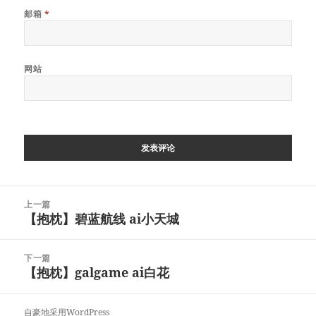
邮箱
*
网站
文
上一篇
章
【抱枕】碧蓝航线 ai小天城
上
导
篇
航
文
下一篇
章：
【抱枕】galgame ai白花
下
篇
文
自豪地采用WordPress