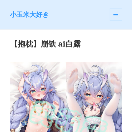
小玉米大好き
菜单和
挂件
【抱枕】崩铁 ai白露