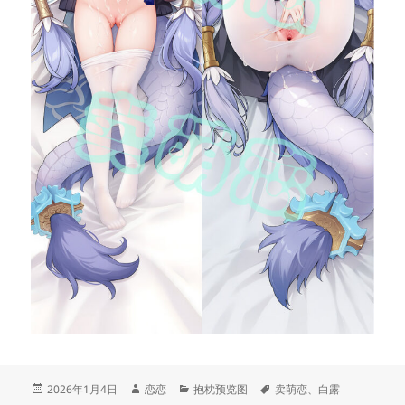
发
作
分
标
2026年1月4日
恋恋
抱枕预览图
卖萌恋
、
白露
布
者
类
签