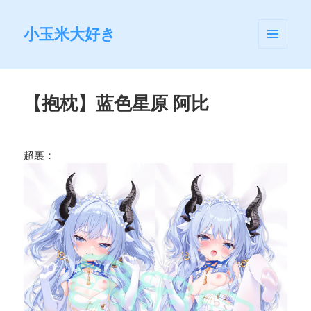
小玉米大好き
菜单和
挂件
【抱枕】蓝色星原 阿比
超裏：