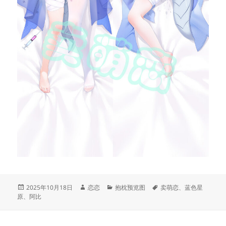
发
作
分
标
2025年10月18日
恋恋
抱枕预览图
卖萌恋
、
蓝色星
布
者
类
签
原
、
阿比
于