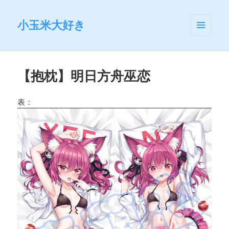
小玉米大好き
菜单和
挂件
【抱枕】明日方舟巫恋
表：