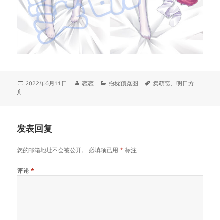
发
作
分
标
2022年6月11日
恋恋
抱枕预览图
卖萌恋
、
明日方
布
者
类
签
舟
于
发表回复
您的邮箱地址不会被公开。
必填项已用
*
标注
评论
*