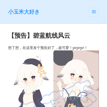
小玉米大好き
菜单和
挂件
【预告】碧蓝航线风云
想了想，在这里发个预告好了，超可爱！prprpr！