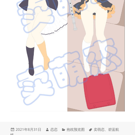
发
作
分
标
2021年8月31日
恋恋
抱枕预览图
卖萌恋
、
碧蓝航
布
者
类
签