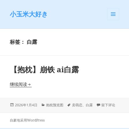
小玉米大好き
菜单和
挂件
标签：
白露
【抱枕】崩铁 ai白露
【抱枕】崩铁 ai白露
继续阅读
发
分
标
于【抱枕】崩铁 a
2026年1月4日
抱枕预览图
卖萌恋
、
白露
留下评论
布
类
签
于
自豪地采用WordPress