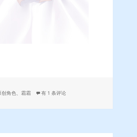
【抱枕】原创 霜霜
原创角色
、
霜霜
有 1 条评论