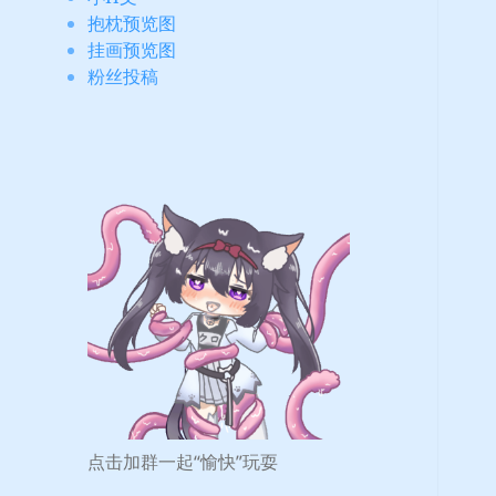
抱枕预览图
挂画预览图
粉丝投稿
点击加群一起“愉快”玩耍