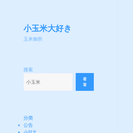
小玉米大好き
玉米御所
搜索
看
看
分类
公告
小H文