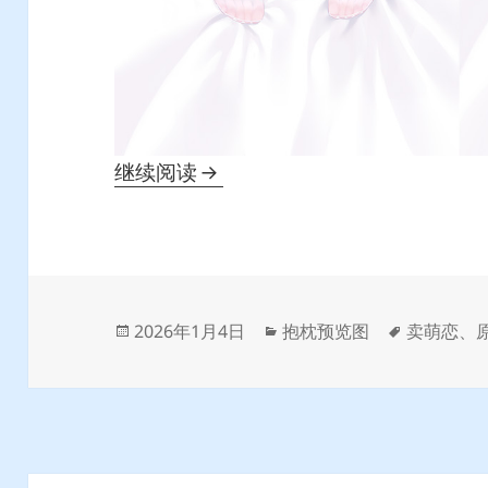
【抱枕】原创 霜霜
继续阅读
发
分
标
2026年1月4日
抱枕预览图
卖萌恋
、
布
类
签
于