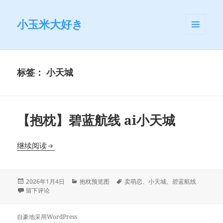
小玉米大好き
菜单和
挂件
标签：
小天城
【抱枕】碧蓝航线 ai小天城
【抱枕】碧蓝航线 ai小天城
继续阅读
发
分
标
2026年1月4日
抱枕预览图
卖萌恋
、
小天城
、
碧蓝航线
布
于【抱枕】碧蓝航线 ai小天城
类
签
留下评论
于
自豪地采用WordPress