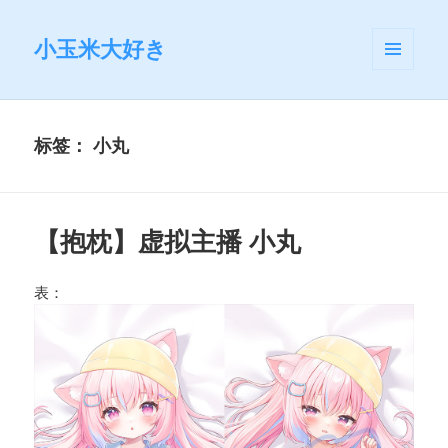
小玉米大好き
菜单和
挂件
标签：
小丸
【抱枕】虚拟主播 小丸
表：