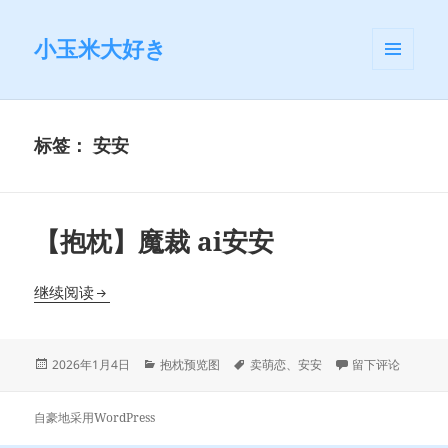
小玉米大好き
菜单和
挂件
标签：
安安
【抱枕】魔裁 ai安安
【抱枕】魔裁 ai安安
继续阅读
发
分
标
于【抱枕】魔裁 a
2026年1月4日
抱枕预览图
卖萌恋
、
安安
留下评论
布
类
签
于
自豪地采用WordPress