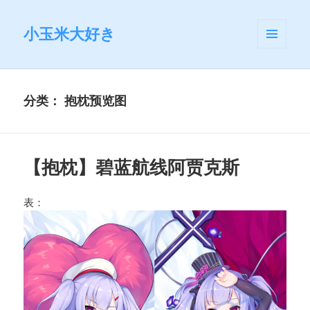
小玉米大好き
菜单和
挂件
分类：
抱枕预览图
【抱枕】碧蓝航线阿贾克斯
表：