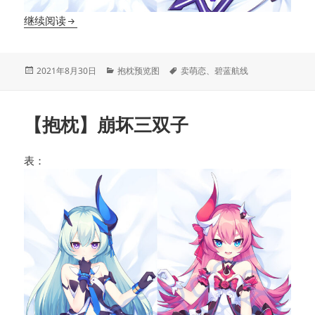
【抱枕】碧蓝航线阿贾克斯
继续阅读
发
分
标
2021年8月30日
抱枕预览图
卖萌恋
、
碧蓝航线
布
类
签
于
【抱枕】崩坏三双子
表：